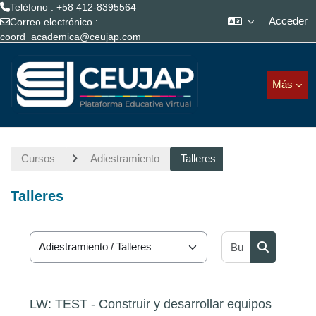
Teléfono : +58 412-8395564
Acceder
Correo electrónico :
coord_academica@ceujap.com
Saltar al contenido principal
Más
Cursos
Adiestramiento
Talleres
Talleres
Buscar curs
Categorías
Buscar cur
LW: TEST - Construir y desarrollar equipos