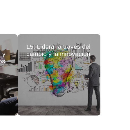
L5: Liderar a través del
L6: Lid
 y
cambio y la innovación
Intelige
os