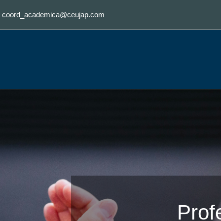
:
coord_academica@ceujap.com
Profe