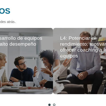
OS
des atrás.
arrollo de equipos
L4: Potenciar el
 alto desempeño
rendimiento: motivar
ofrecer coaching a l
equipos