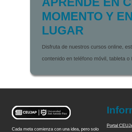
APRENDE EN 
MOMENTO Y EN
LUGAR
Disfruta de nuestros cursos online, e
contenido en teléfono móvil, tableta o
Info
Portal CEU
Cada meta comienza con una idea, pero solo