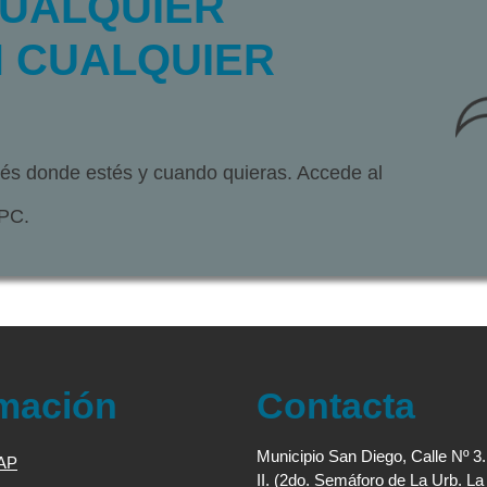
CUALQUIER
 CUALQUIER
stés donde estés y cuando quieras. Accede al
 PC.
rmación
Contacta
Municipio San Diego, Calle Nº 3
JAP
II. (2do. Semáforo de La Urb. L