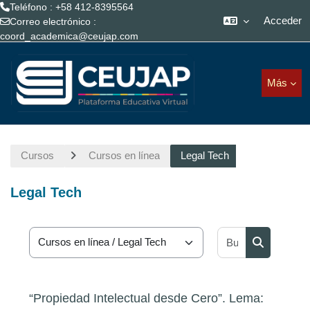
Teléfono : +58 412-8395564
Acceder
Correo electrónico :
coord_academica@ceujap.com
Saltar al contenido principal
Más
Cursos
Cursos en línea
Legal Tech
Legal Tech
Buscar curs
Categorías
Buscar cur
“Propiedad Intelectual desde Cero”. Lema: