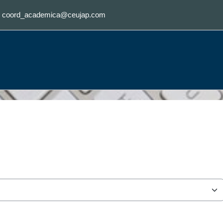
:
coord_academica@ceujap.com