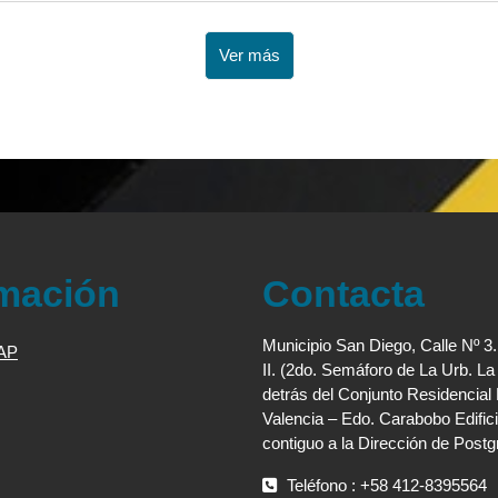
Ver más
rmación
Contacta
Municipio San Diego, Calle Nº 3
JAP
II. (2do. Semáforo de La Urb. L
detrás del Conjunto Residencial
Valencia – Edo. Carabobo Edifici
contiguo a la Dirección de Post
Teléfono : +58 412-8395564