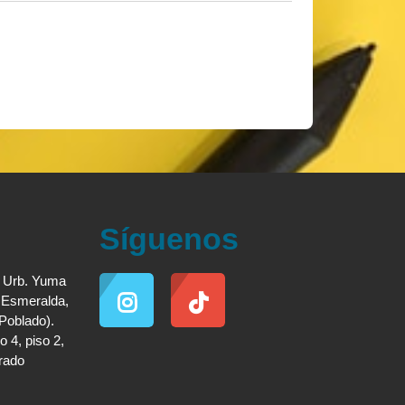
Síguenos
. Urb. Yuma
a Esmeralda,
 Poblado).
o 4, piso 2,
grado